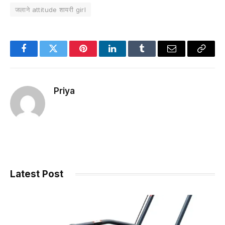
जलाने attitude शायरी girl
Facebook
Twitter
Pinterest
LinkedIn
Tumblr
Email
Copy
Link
Priya
Latest Post