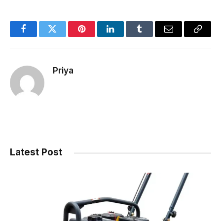
Facebook
Twitter
Pinterest
LinkedIn
Tumblr
Email
Copy
Link
Priya
Latest Post