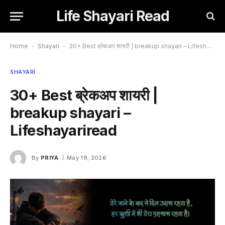
Life Shayari Read
Home
-
Shayari
-
30+ Best ब्रेकअप शायरी | breakup shayari – Lifeshayariread
SHAYARI
30+ Best ब्रेकअप शायरी |
breakup shayari –
Lifeshayariread
By
PRIYA
May 19, 2026