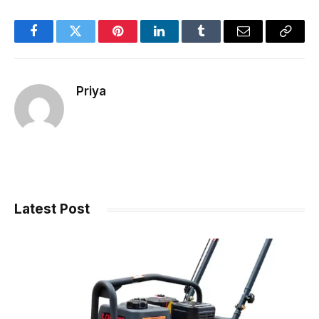
Facebook
Twitter
Pinterest
LinkedIn
Tumblr
Email
Copy
Link
Priya
Latest Post