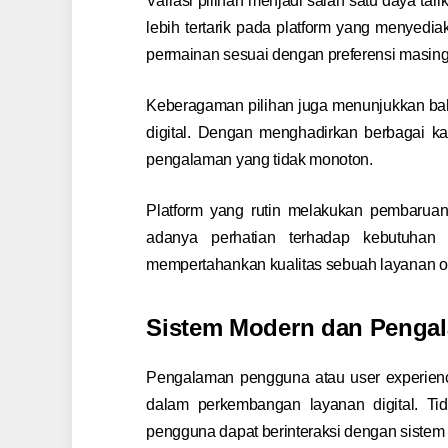
Variasi pilihan menjadi salah satu daya ta
lebih tertarik pada platform yang menyed
permainan sesuai dengan preferensi masin
Keberagaman pilihan juga menunjukkan bah
digital. Dengan menghadirkan berbagai ka
pengalaman yang tidak monoton.
Platform yang rutin melakukan pembaruan
adanya perhatian terhadap kebutuhan
mempertahankan kualitas sebuah layanan on
Sistem Modern dan Penga
Pengalaman pengguna atau user experience
dalam perkembangan layanan digital. Ti
pengguna dapat berinteraksi dengan siste