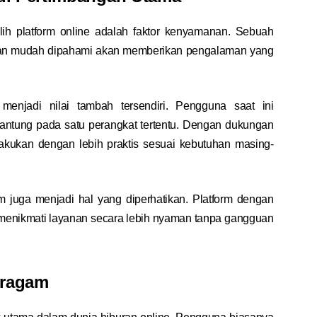
h platform online adalah faktor kenyamanan. Sebuah
dan mudah dipahami akan memberikan pengalaman yang
menjadi nilai tambah tersendiri. Pengguna saat ini
rgantung pada satu perangkat tertentu. Dengan dukungan
dilakukan dengan lebih praktis sesuai kebutuhan masing-
 juga menjadi hal yang diperhatikan. Platform dengan
menikmati layanan secara lebih nyaman tanpa gangguan
eragam