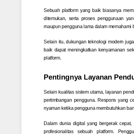
Sebuah platform yang baik biasanya memili
ditemukan, serta proses penggunaan ya
maupun pengguna lama dalam memahami berb
Selain itu, dukungan teknologi modern jug
baik dapat meningkatkan kenyamanan seka
platform.
Pentingnya Layanan Pend
Selain kualitas sistem utama, layanan pen
pertimbangan pengguna. Respons yang ce
nyaman ketika pengguna membutuhkan ban
Dalam dunia digital yang bergerak cepat, 
profesionalitas sebuah platform. Pen