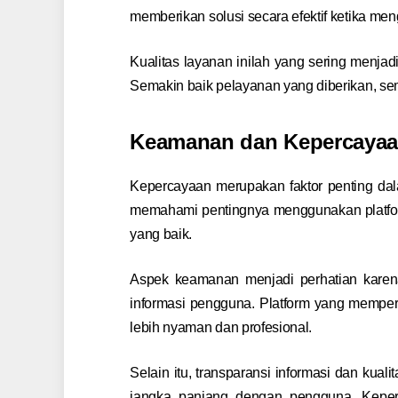
memberikan solusi secara efektif ketika me
Kualitas layanan inilah yang sering menjad
Semakin baik pelayanan yang diberikan, se
Keamanan dan Kepercaya
Kepercayaan merupakan faktor penting dal
memahami pentingnya menggunakan platform
yang baik.
Aspek keamanan menjadi perhatian karena
informasi pengguna. Platform yang memp
lebih nyaman dan profesional.
Selain itu, transparansi informasi dan ku
jangka panjang dengan pengguna. Keperc