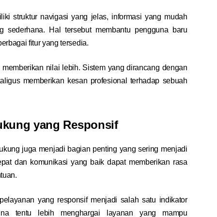
ki struktur navigasi yang jelas, informasi yang mudah
ng sederhana. Hal tersebut membantu pengguna baru
agai fitur yang tersedia.
a memberikan nilai lebih. Sistem yang dirancang dengan
ligus memberikan kesan profesional terhadap sebuah
ukung yang Responsif
dukung juga menjadi bagian penting yang sering menjadi
pat dan komunikasi yang baik dapat memberikan rasa
tuan.
pelayanan yang responsif menjadi salah satu indikator
gguna tentu lebih menghargai layanan yang mampu