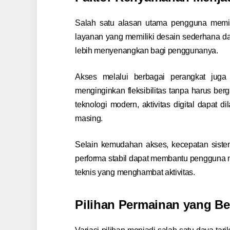
Salah satu alasan utama pengguna memili
layanan yang memiliki desain sederhana 
lebih menyenangkan bagi penggunanya.
Akses melalui berbagai perangkat juga 
menginginkan fleksibilitas tanpa harus be
teknologi modern, aktivitas digital dapat 
masing.
Selain kemudahan akses, kecepatan sistem
performa stabil dapat membantu pengguna 
teknis yang menghambat aktivitas.
Pilihan Permainan yang B