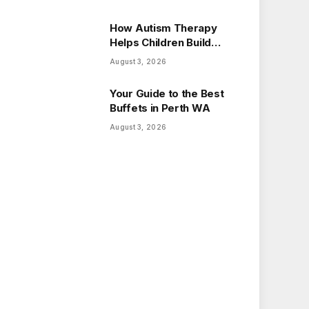
How Autism Therapy
Helps Children Build
Essential Life Skills
August 3, 2026
Your Guide to the Best
Buffets in Perth WA
August 3, 2026