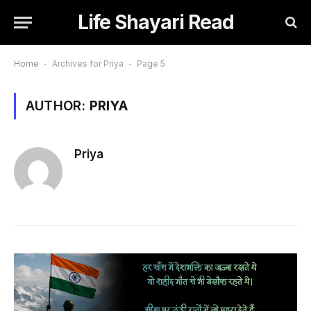
Life Shayari Read
Home
-
Archives for Priya
-
Page 5
AUTHOR:
PRIYA
Priya