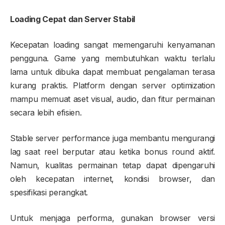
Loading Cepat dan Server Stabil
Kecepatan loading sangat memengaruhi kenyamanan
pengguna. Game yang membutuhkan waktu terlalu
lama untuk dibuka dapat membuat pengalaman terasa
kurang praktis. Platform dengan server optimization
mampu memuat aset visual, audio, dan fitur permainan
secara lebih efisien.
Stable server performance juga membantu mengurangi
lag saat reel berputar atau ketika bonus round aktif.
Namun, kualitas permainan tetap dapat dipengaruhi
oleh kecepatan internet, kondisi browser, dan
spesifikasi perangkat.
Untuk menjaga performa, gunakan browser versi