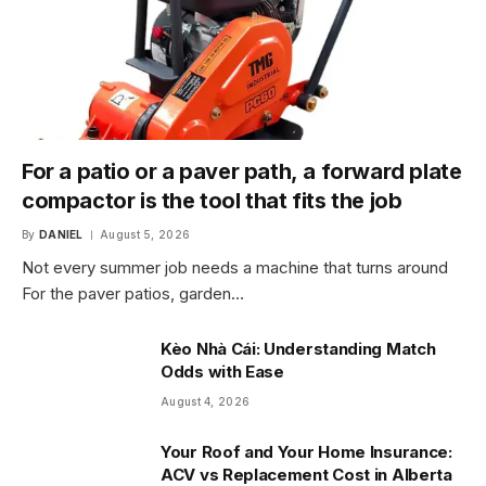
For a patio or a paver path, a forward plate
compactor is the tool that fits the job
By
DANIEL
August 5, 2026
Not every summer job needs a machine that turns around
For the paver patios, garden…
Kèo Nhà Cái: Understanding Match
Odds with Ease
August 4, 2026
Your Roof and Your Home Insurance:
ACV vs Replacement Cost in Alberta