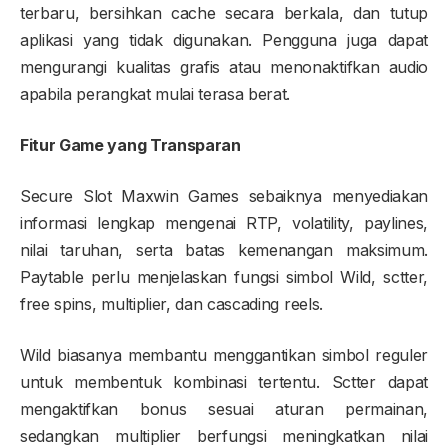
terbaru, bersihkan cache secara berkala, dan tutup
aplikasi yang tidak digunakan. Pengguna juga dapat
mengurangi kualitas grafis atau menonaktifkan audio
apabila perangkat mulai terasa berat.
Fitur Game yang Transparan
Secure Slot Maxwin Games sebaiknya menyediakan
informasi lengkap mengenai RTP, volatility, paylines,
nilai taruhan, serta batas kemenangan maksimum.
Paytable perlu menjelaskan fungsi simbol Wild, sctter,
free spins, multiplier, dan cascading reels.
Wild biasanya membantu menggantikan simbol reguler
untuk membentuk kombinasi tertentu. Sctter dapat
mengaktifkan bonus sesuai aturan permainan,
sedangkan multiplier berfungsi meningkatkan nilai