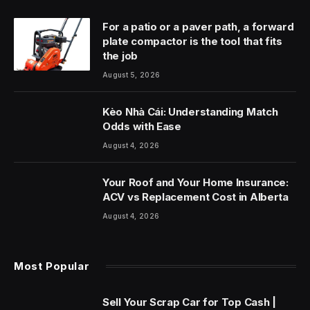
For a patio or a paver path, a forward
plate compactor is the tool that fits
the job
August 5, 2026
Kèo Nhà Cái: Understanding Match
Odds with Ease
August 4, 2026
Your Roof and Your Home Insurance:
ACV vs Replacement Cost in Alberta
August 4, 2026
Most Popular
Sell Your Scrap Car for Top Cash |