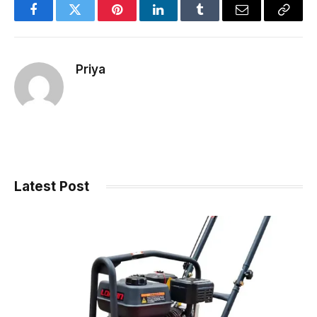
Facebook
Twitter
Pinterest
LinkedIn
Tumblr
Email
Copy
Link
Priya
Latest Post