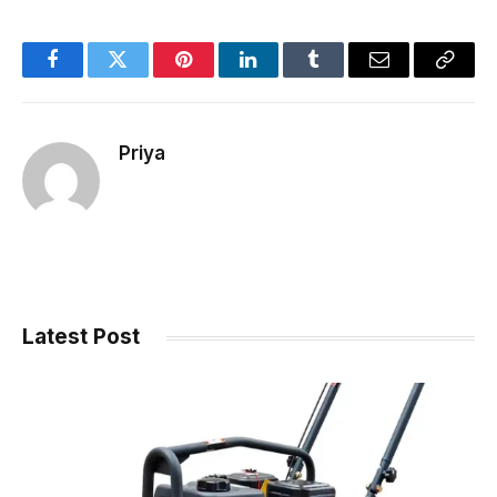
Facebook
Twitter
Pinterest
LinkedIn
Tumblr
Email
Copy
Link
Priya
Latest Post